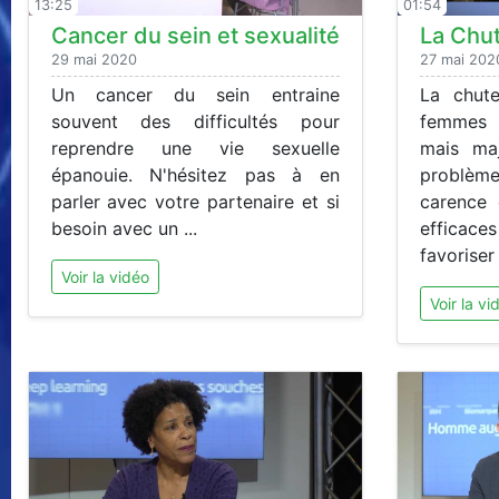
13:25
01:54
Cancer du sein et sexualité
La Chu
29 mai 2020
27 mai 202
Un cancer du sein entraine
La chut
souvent des difficultés pour
femmes 
reprendre une vie sexuelle
mais ma
épanouie. N'hésitez pas à en
problè
parler avec votre partenaire et si
carence 
besoin avec un ...
effica
favoriser l
Voir la vidéo
Voir la vi