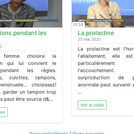
01:59
ions pendant les
La prolactine
25 mai 2020
0
La prolactine est l'h
 femme choisira la
l'allaitement, elle es
on qui lui convient le
particulièremen
pendant les règles.
l'accouchemen
es, culottes, tampons,
surproduction de pr
nstruelle… choisissez!
anormale peut survenir 
n, garder un tampon trop
...
 peut être source d&...
Voir la vidéo
déo
Page précédente
|
Page suivante