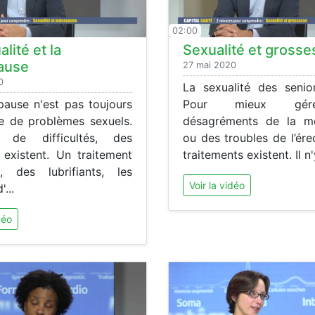
02:00
lité et la
Sexualité et grosse
ause
27 mai 2020
0
La sexualité des senior
ause n'est pas toujours
Pour mieux gér
 de problèmes sexuels.
désagréments de la m
de difficultés, des
ou des troubles de l’ére
 existent. Un traitement
traitements existent. Il n'y
, des lubrifiants, les
Voir la vidéo
'...
déo