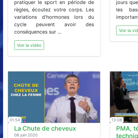
pratiquer le sport en période de
jours que
règles, écoutez votre corps. Les
les bas
variations d'hormones lors du
important
cycle peuvent avoir des
Voir la vi
conséquences sur ...
Voir la vidéo
01:54
13:08
La Chute de cheveux
PMA, t
techni
08 juin 2020