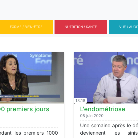
FORME / BIEN-ÊTRE
NUTRITION / SANTÉ
VUE / AUDI
13:18
0 premiers jours
L'endométriose
08 juin 2020
0
Une semaine après le dé
ndant les premiers 1000
deviennent les sini