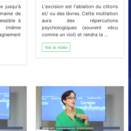
ée jusqu'à
L'excision est l'ablation du clitoris
emaine de
et/ ou des lèvres. Cette mutilation
essible à
aura des répercutions
s (même
psychologiques (souvent vécu
agnement
comme un viol) et rendra la ...
Voir la vidéo