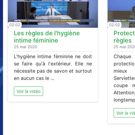
02:02
02:02
Les règles de l'hygiène
Protect
intime féminine
règles
25 mai 2020
25 mai 202
L'hygiène intime féminine ne doit
Chaque
se faire qu'à l'extérieur. Elle ne
protecti
nécessite pas de savon et surtout
mieux 
en aucun cas le ...
Serviett
coupe me
Voir la vidéo
Attentio
longtemps
Voir la vi