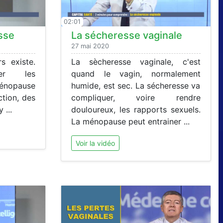
02:01
sse
La sécheresse vaginale
27 mai 2020
s existe.
La sècheresse vaginale, c'est
er les
quand le vagin, normalement
énopause
humide, est sec. La sécheresse va
ction, des
compliquer, voire rendre
 ...
douloureux, les rapports sexuels.
La ménopause peut entrainer ...
Voir la vidéo