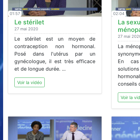
01:57
02:04
Le stérilet
La sexua
ménop
27 mai 2020
27 mai 202
Le stérilet est un moyen de
contraception non hormonal.
La ménop
Posé dans l'utérus par un
synonyme
gynécologue, il est très efficace
En cas 
et de longue durée. ...
solutions
hormonal
Voir la vidéo
conseils d
Voir la vi