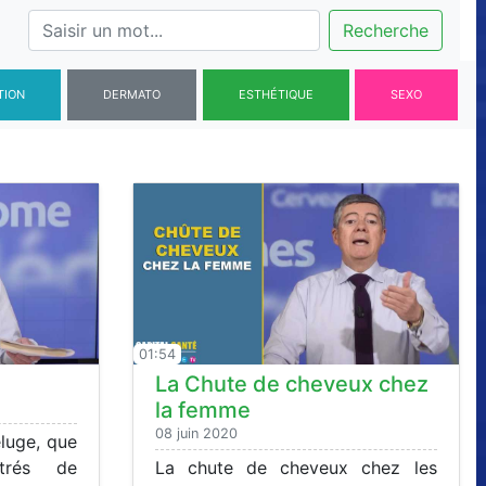
Recherche
TION
DERMATO
ESTHÉTIQUE
SEXO
01:54
La Chute de cheveux chez
la femme
08 juin 2020
luge, que
strés de
La chute de cheveux chez les