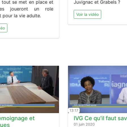
 tout se met en place et
Juvignac et Grabels ?
es joueront un role
Voir la vidéo
 pour la vie adulte.
déo
13:17
émoignage et
IVG Ce qu’il faut sav
ques
01 juin 2020