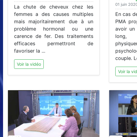
01 juin 202
La chute de cheveux chez les
femmes a des causes multiples
En cas de
mais majoritairement due à un
PMA prop
problème hormonal ou une
avoir un
carence de fer. Des traitements
long, 
efficaces permettront de
physiq
favoriser la ...
psycho
couple. Le
Voir la vidéo
Voir la vi