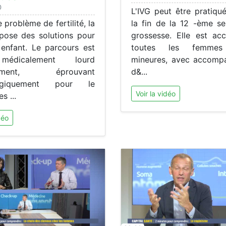
0
L'IVG peut être pratiqu
 problème de fertilité, la
la fin de la 12 -ème s
ose des solutions pour
grossesse. Elle est acc
 enfant. Le parcours est
toutes les femme
médicalement lourd
mineures, avec accomp
uement, éprouvant
d&...
logiquement pour le
Voir la vidéo
s ...
déo