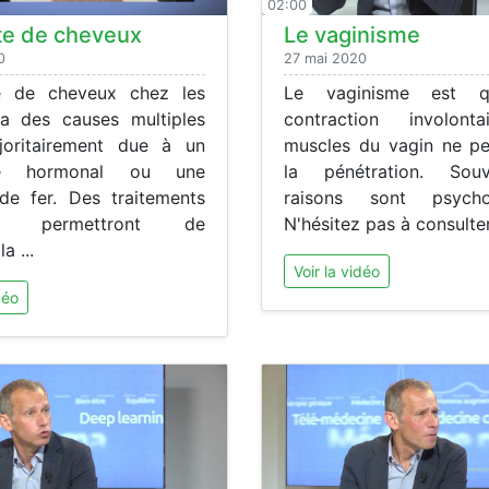
02:00
te de cheveux
Le vaginisme
0
27 mai 2020
e de cheveux chez les
Le vaginisme est q
a des causes multiples
contraction involont
joritairement due à un
muscles du vagin ne p
me hormonal ou une
la pénétration. Sou
de fer. Des traitements
raisons sont psychol
ces permettront de
N'hésitez pas à consulter
a ...
Voir la vidéo
déo