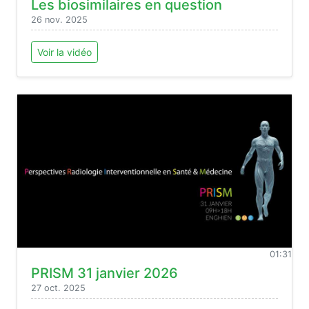
Les biosimilaires en question
26 nov. 2025
Voir la vidéo
01:31
PRISM 31 janvier 2026
27 oct. 2025