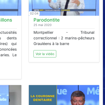
02:04
illons
Parodontite
25 mai 2020
actuosités
Montpellier - Tribunal
s dents
correctionnel : 2 marins-pêcheurs
res) qui
Grauléens à la barre
prononcées
Voir la vidéo
aries. Le