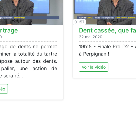
01:57
rtrage
Dent cassée, que fa
0
22 mai 2020
age de dents ne permet
19h15 - Finale Pro D2 -
miner la totalité du tartre
à Perpignan !
épose autour des dents.
Voir la vidéo
palier, une action de
 sera ré...
déo