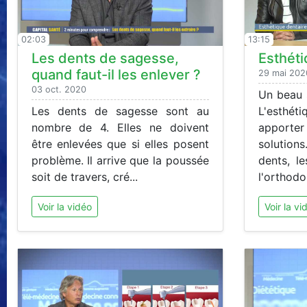
02:03
13:15
Les dents de sagesse,
Esthéti
quand faut-il les enlever ?
29 mai 202
03 oct. 2020
Un beau s
Les dents de sagesse sont au
L'esthét
nombre de 4. Elles ne doivent
apport
être enlevées que si elles posent
solutio
problème. Il arrive que la poussée
dents, le
soit de travers, cré...
l'orthodon
Voir la vidéo
Voir la vi