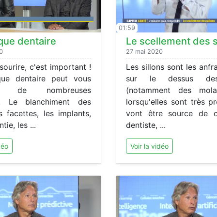
01:59
que dentaire
Le scellement des s
0
27 mai 2020
ourire, c'est important !
Les sillons sont les anfr
ique dentaire peut vous
sur le dessus de
er de nombreuses
(notamment des molai
ns. Le blanchiment des
lorsqu'elles sont très 
s facettes, les implants,
vont être source de c
tie, les ...
dentiste, ...
déo
Voir la vidéo