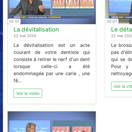
02:01
02:07
La dévitalisation
Le déta
22 mai 2020
22 mai 202
La dévitalisation est un acte
Le bross
courant de votre dentiste qui
pas d'éli
consiste à retirer le nerf d'un dent
qui se d
lorsque celle-ci a été
Pour y 
endommagée par une carie , une
nettoyage
fê...
Voir la vi
Voir la vidéo