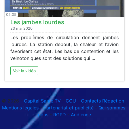
02:05
Les jambes lourdes
23 mai 2020
Les problèmes de circulation donnent jambes
lourdes. La station debout, la chaleur et l’avion
favorisent cet état. Les bas de contention et les
veinotoniques sont des solutions qui ...
Voir la vidéo
© 2026 -
Capital Santé TV
-
CGU
-
Contacts Rédaction
-
Mentions légales
-
Partenariat et publicité
-
Qui sommes-
nous
-
RGPD
-
Audience