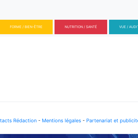
FORME / BIEN-ÊTRE
NUTRITION / SANTÉ
VUE / AUDI
tacts Rédaction
-
Mentions légales
-
Partenariat et publicit