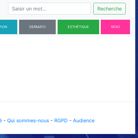
Recherche
TION
DERMATO
ESTHÉTIQUE
SEXO
é
-
Qui sommes-nous
-
RGPD
-
Audience