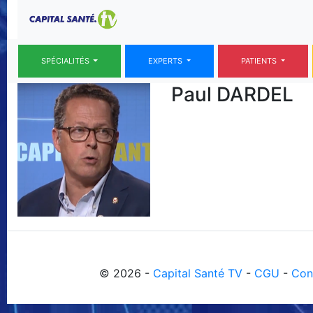
SPÉCIALITÉS
EXPERTS
PATIENTS
Paul DARDEL
© 2026 -
Capital Santé TV
-
CGU
-
Con