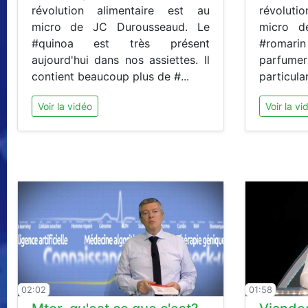
révolution alimentaire est au
révolut
micro de JC Durousseaud. Le
micro d
#quinoa est très présent
#romari
aujourd'hui dans nos assiettes. Il
parfume
contient beaucoup plus de #...
particular
Voir la vidéo
Voir la vi
02:02
01:58