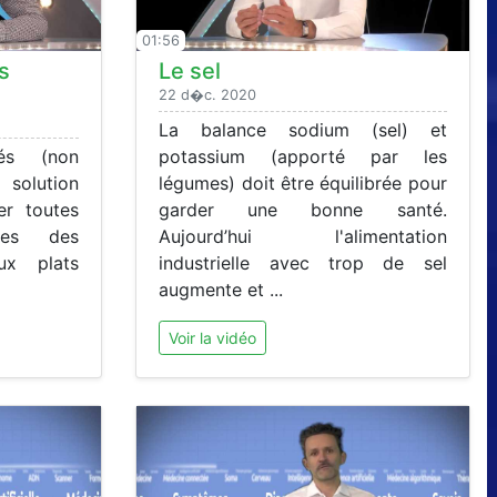
01:56
s
Le sel
22 d�c. 2020
La balance sodium (sel) et
lés (non
potassium (apporté par les
 solution
légumes) doit être équilibrée pour
er toutes
garder une bonne santé.
ives des
Aujourd’hui l'alimentation
ux plats
industrielle avec trop de sel
augmente et ...
Voir la vidéo