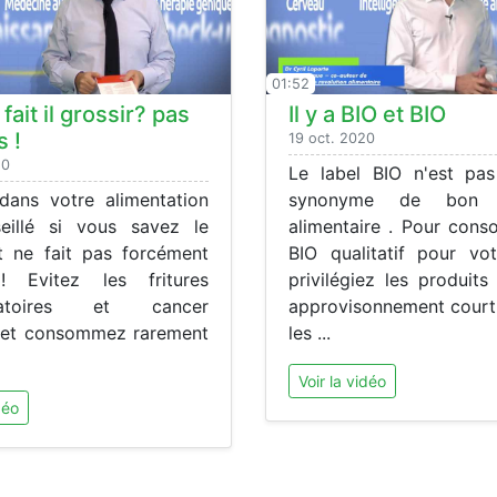
01:52
fait il grossir? pas
Il y a BIO et BIO
s !
19 oct. 2020
20
Le label BIO n'est pas
dans votre alimentation
synonyme de bon éq
eillé si vous savez le
alimentaire . Pour con
et ne fait pas forcément
BIO qualitatif pour vot
 ! Evitez les fritures
privilégiez les produits
mmatoires et cancer
approvisonnement court 
 et consommez rarement
les ...
Voir la vidéo
déo