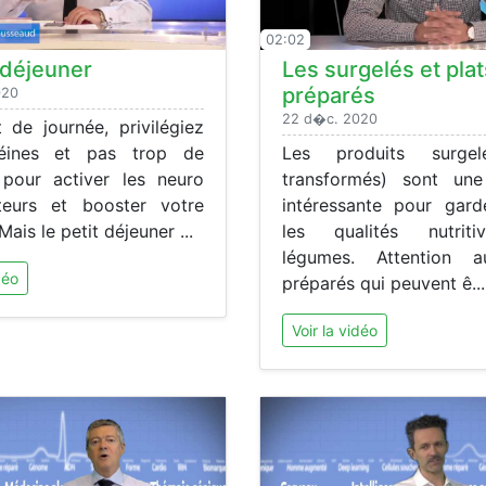
02:02
t déjeuner
Les surgelés et plat
préparés
020
22 d�c. 2020
 de journée, privilégiez
téines et pas trop de
Les produits surge
 pour activer les neuro
transformés) sont une
teurs et booster votre
intéressante pour gard
ais le petit déjeuner ...
les qualités nutrit
légumes. Attention a
déo
préparés qui peuvent ê...
Voir la vidéo