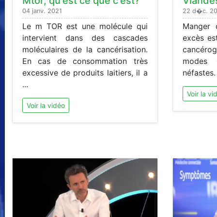
Mtor, qu'est ce que c'est?
Viandes
04 janv. 2021
22 d�c. 2
Le m TOR est une molécule qui
Manger 
intervient dans des cascades
excès es
moléculaires de la cancérisation.
cancérog
En cas de consommation très
modes 
excessive de produits laitiers, il a
néfastes. I
...
Voir la vi
Voir la vidéo