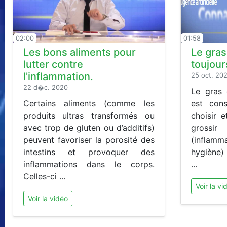
02:00
01:58
Les bons aliments pour
Le gras 
lutter contre
toujour
l'inflammation.
25 oct. 20
22 d�c. 2020
Le gras 
Certains aliments (comme les
est cons
produits ultras transformés ou
choisir 
avec trop de gluten ou d’additifs)
grossir
peuvent favoriser la porosité des
(infla
intestins et provoquer des
hygiène)
inflammations dans le corps.
...
Celles-ci ...
Voir la vi
Voir la vidéo