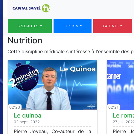
SPÉCIALITÉS
EXPERTS
PATIENTS
Nutrition
Cette discipline médicale s'intéresse à l'ensemble des
02:23
02:21
Le quinoa
Le rom
02 sept. 2022
27 juil. 202
Pierre Joyeau, Co-auteur de la
Pierre J