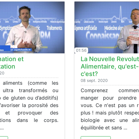
01:56
ation et
La Nouvelle Revolut
ation
Alimentaire, qu'est
c'est?
020
08 sept. 2020
s aliments (comme les
s ultra transformés ou
Comprenez comme
 de gluten ou d’additifs)
manger pour prendre
avoriser la porosité des
vous. Ce n'est pas un 
ns et provoquer des
plus ! mais plutôt respe
ations dans le corps.
biologie avec une ali
..
équilibrée et sans ...