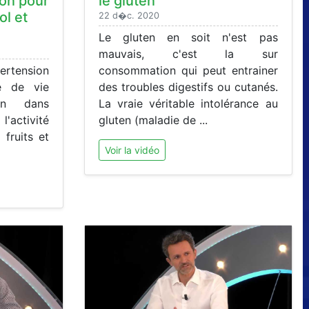
ion pour
le gluten
ol et
22 d�c. 2020
Le gluten en soit n'est pas
mauvais, c'est la sur
ertension
consommation qui peut entrainer
e de vie
des troubles digestifs ou cutanés.
en dans
La vraie véritable intolérance au
activité
gluten (maladie de ...
 fruits et
Voir la vidéo