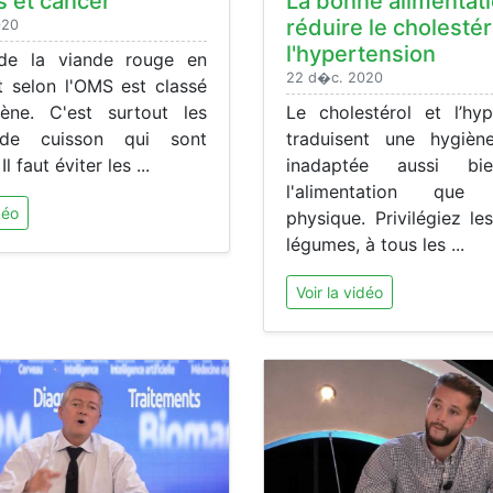
 et cancer
La bonne alimentat
réduire le cholestér
020
l'hypertension
de la viande rouge en
22 d�c. 2020
t selon l'OMS est classé
ène. C'est surtout les
Le cholestérol et l’hyp
de cuisson qui sont
traduisent une hygièn
l faut éviter les ...
inadaptée aussi bi
l'alimentation que l'
déo
physique. Privilégiez les
légumes, à tous les ...
Voir la vidéo