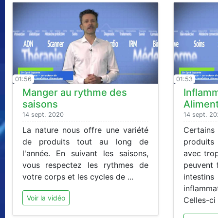
01:56
01:53
Manger au rythme des
Inflamm
saisons
Aliment
14 sept. 2020
14 sept. 2
La nature nous offre une variété
Certain
de produits tout au long de
produit
l'année. En suivant les saisons,
avec trop
vous respectez les rythmes de
peuvent f
votre corps et les cycles de ...
intesti
inflamm
Voir la vidéo
Celles-ci .