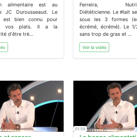
ion alimentaire est au
Ferreira, Nutritio
e JC Durousseaud. Le
Diététicienne. Le #lait s
n est bien connu pour
sous les 3 formes (en
r vos plats. Il a la
écrémé, écrémé). Le 1
ité d'être trè...
sans trop de gras et ...
déo
Voir la vidéo
01:59