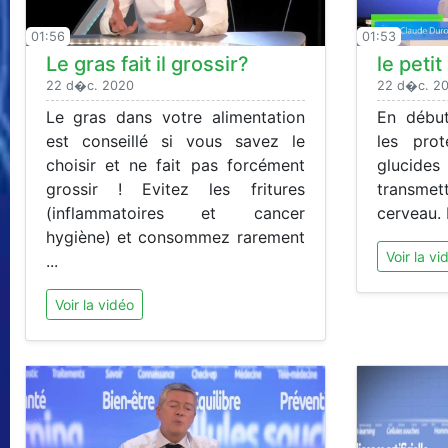
01:56
01:53
Le gras fait il grossir?
le peti
22 d�c. 2020
22 d�c. 2
Le gras dans votre alimentation
En début
est conseillé si vous savez le
les pro
choisir et ne fait pas forcément
glucides
grossir ! Evitez les fritures
transmet
(inflammatoires et cancer
cerveau. M
hygiène) et consommez rarement
Voir la vi
...
Voir la vidéo