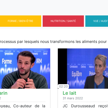
FORME / BIEN-ÊTRE
NUTRITION / SANTÉ
VUE / AUDI
 processus par lesquels nous transformons les aliments pou
02:20
arin
Le lait
2
31 mars 2022
oyeau, Co-auteur de la
JC Durousseaud reçoi