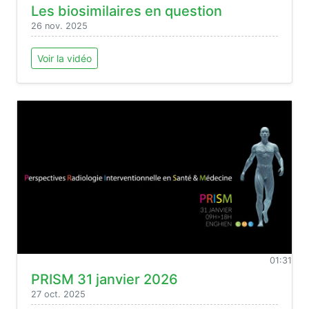
Les biosimilaires en question
26 nov. 2025
Voir la vidéo
01:31
PRISM 31 janvier 2026
27 oct. 2025