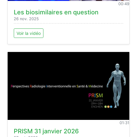
00:49
Les biosimilaires en question
26 nov. 2025
Voir la vidéo
01:31
PRISM 31 janvier 2026