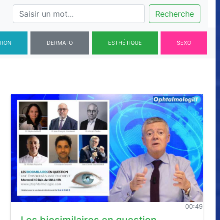
Recherche
TION
DERMATO
ESTHÉTIQUE
SEXO
00:49
Les biosimilaires en question