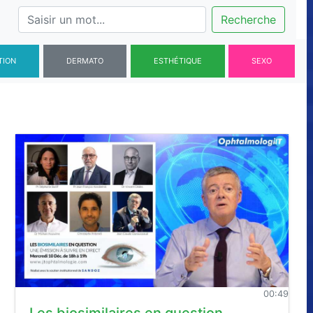
Recherche
TION
DERMATO
ESTHÉTIQUE
SEXO
00:49
Les biosimilaires en question