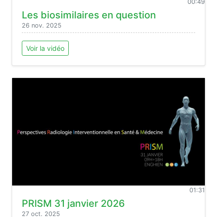
00:49
Les biosimilaires en question
26 nov. 2025
Voir la vidéo
01:31
PRISM 31 janvier 2026
27 oct. 2025