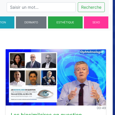
Recherche
TION
DERMATO
ESTHÉTIQUE
SEXO
00:49
Les biosimilaires en question