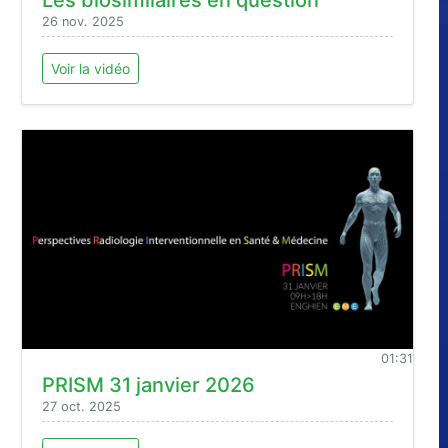
26 nov. 2025
Voir la vidéo
01:31
PRISM 31 janvier 2026
27 oct. 2025