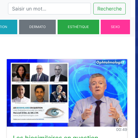
Recherche
TION
DERMATO
ESTHÉTIQUE
SEXO
00:49
Les biosimilaires en question