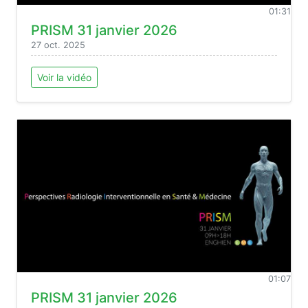
01:31
PRISM 31 janvier 2026
27 oct. 2025
Voir la vidéo
01:07
PRISM 31 janvier 2026