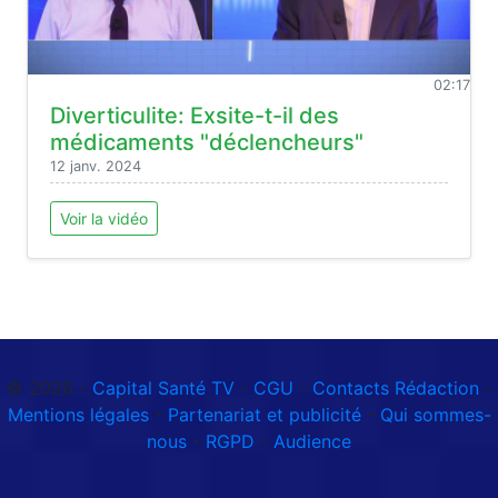
02:17
Diverticulite: Exsite-t-il des
médicaments "déclencheurs"
12 janv. 2024
Voir la vidéo
© 2026 -
Capital Santé TV
-
CGU
-
Contacts Rédaction
-
Mentions légales
-
Partenariat et publicité
-
Qui sommes-
nous
-
RGPD
-
Audience