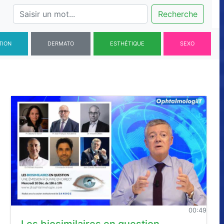
Recherche
TION
DERMATO
ESTHÉTIQUE
SEXO
00:49
Les biosimilaires en question