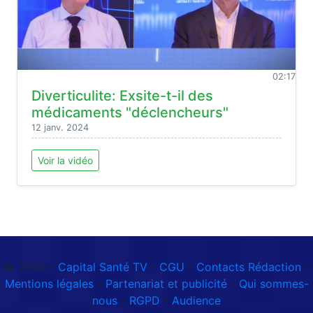
02:17
Diverticulite: Exsite-t-il des
médicaments "déclencheurs"
12 janv. 2024
Voir la vidéo
© 2026 -
Capital Santé TV
-
CGU
-
Contacts Rédaction
-
Mentions légales
-
Partenariat et publicité
-
Qui sommes-
nous
-
RGPD
-
Audience